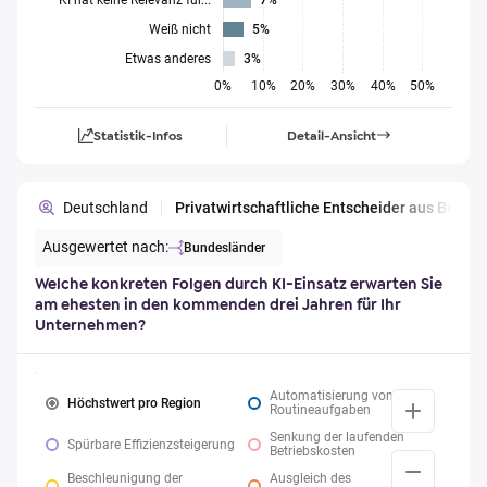
KI hat keine Relevanz für...
7%
Weiß nicht
5%
Etwas anderes
3%
0%
10%
20%
30%
40%
50%
Statistik-Infos
Detail-Ansicht
Deutschland
Privatwirtschaftliche Entscheider aus Berl
Ausgewertet nach:
Bundesländer
Welche konkreten Folgen durch KI-Einsatz erwarten Sie
am ehesten in den kommenden drei Jahren für Ihr
Unternehmen?
Automatisierung von
Höchstwert pro Region
Routineaufgaben
Senkung der laufenden
Spürbare Effizienzsteigerung
Betriebskosten
Beschleunigung der
Ausgleich des