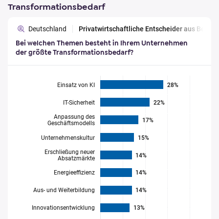
Transformationsbedarf
Deutschland
Privatwirtschaftliche Entscheider aus Berl
Bei welchen Themen besteht in Ihrem Unternehmen
der größte Transformationsbedarf?
Einsatz von KI
28%
IT-Sicherheit
22%
Anpassung des
17%
Geschäftsmodells
Unternehmenskultur
15%
Erschließung neuer
14%
Absatzmärkte
Energieeffizienz
14%
Aus- und Weiterbildung
14%
Innovationsentwicklung
13%