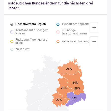
ostdeutschen Bundesländern für die nächsten drei
Jahre?
Höchstwert pro Region
Ausbau der Kapazitäten
Konstant auf bisherigem
Nur nötige
Niveau
Ersatzinvestitionen
Rückgang / Weniger als
Keine Investitionen geplant
bisher
Weiß nicht
25%
34%
28%
28%
34%
27%