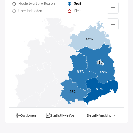
Höchstwert pro Region
Groß
Unentschieden
Klein
52%
51%
59%
59%
61%
58%
Optionen
Statistik-Infos
Detail-Ansicht