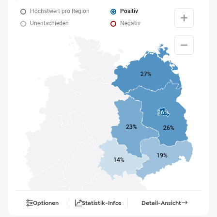
Höchstwert pro Region
Positiv
Unentschieden
Negativ
27%
36%
23%
26%
19%
14%
Optionen
Statistik-Infos
Detail-Ansicht