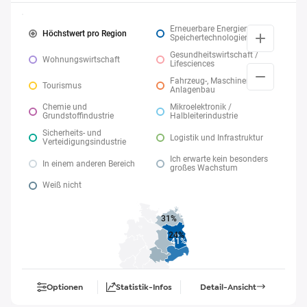
Erneuerbare Energien und
Höchstwert pro Region
Speichertechnologien
Gesundheitswirtschaft /
Wohnungswirtschaft
Lifesciences
Fahrzeug-, Maschinen- und
Tourismus
Anlagenbau
Chemie und
Mikroelektronik /
Grundstoffindustrie
Halbleiterindustrie
Sicherheits- und
Logistik und Infrastruktur
Verteidigungsindustrie
Ich erwarte kein besonders
In einem anderen Bereich
großes Wachstum
Weiß nicht
31%
24%
41%
Optionen
Statistik-Infos
Detail-Ansicht