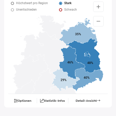
Höchstwert pro Region
Stark
Unentschieden
Schwach
35%
55%
46%
48%
40%
29%
Optionen
Statistik-Infos
Detail-Ansicht