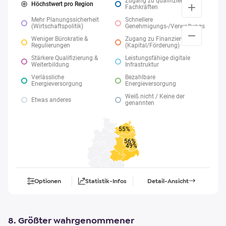
Zugang zu qualifizierten
Höchstwert pro Region
Fachkräften
Mehr Planungssicherheit
Schnellere
(Wirtschaftspolitik)
Genehmigungs-/Verwaltungsverfahr
Weniger Bürokratie &
Zugang zu Finanzierung
Regulierungen
(Kapital/Förderung)
Stärkere Qualifizierung &
Leistungsfähige digitale
Weiterbildung
Infrastruktur
Verlässliche
Bezahlbare
Energieversorgung
Energieversorgung
Weiß nicht / Keine der
Etwas anderes
genannten
55%
56%
49%
Optionen
Statistik-Infos
Detail-Ansicht
8. Größter wahrgenommener