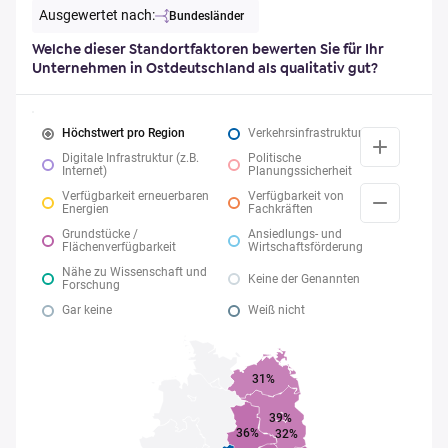
Ausgewertet nach:
Bundesländer
Welche dieser Standortfaktoren bewerten Sie für Ihr
Unternehmen in Ostdeutschland als qualitativ gut?
Höchstwert pro Region
Verkehrsinfrastruktur
Digitale Infrastruktur (z.B.
Politische
Internet)
Planungssicherheit
Verfügbarkeit erneuerbaren
Verfügbarkeit von
Energien
Fachkräften
Grundstücke /
Ansiedlungs- und
Flächenverfügbarkeit
Wirtschaftsförderung
Nähe zu Wissenschaft und
Keine der Genannten
Forschung
Gar keine
Weiß nicht
31%
39%
36%
32%