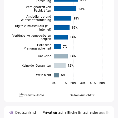
Forschung
Verfügbarkeit von
23%
Fachkräften
Ansiedlungs- und
18%
Wirtschaftsförderung
Digitale Infrastruktur (z.B.
16%
Internet)
Verfügbarkeit erneuerbaren
14%
Energien
Politische
7%
Planungssicherheit
Gar keine
14%
Keine der Genannten
12%
Weiß nicht
5%
0%
10%
20%
30%
40%
50%
Statistik-Infos
Detail-Ansicht
Deutschland
Privatwirtschaftliche Entscheider aus Berl