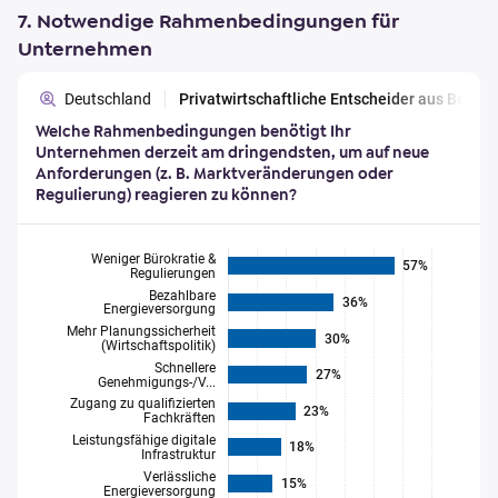
7. Notwendige Rahmenbedingungen für
Unternehmen
Deutschland
Privatwirtschaftliche Entscheider aus Berl
Welche Rahmenbedingungen benötigt Ihr
Unternehmen derzeit am dringendsten, um auf neue
Anforderungen (z. B. Marktveränderungen oder
Regulierung) reagieren zu können?
Weniger Bürokratie &
57%
Regulierungen
Bezahlbare
36%
Energieversorgung
Mehr Planungssicherheit
30%
(Wirtschaftspolitik)
Schnellere
27%
Genehmigungs-/V...
Zugang zu qualifizierten
23%
Fachkräften
Leistungsfähige digitale
18%
Infrastruktur
Verlässliche
15%
Energieversorgung