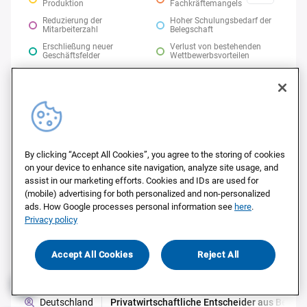
Produktion
Fachkräftemangels
Reduzierung der
Hoher Schulungsbedarf der
Mitarbeiterzahl
Belegschaft
Erschließung neuer
Verlust von bestehenden
Geschäftsfelder
Wettbewerbsvorteilen
Hohe finanzielle
Datenschutzrisiken
Investitionslast
KI hat keine Relevanz für
Etwas anderes
Geschäftsmodell
Weiß nicht
By clicking “Accept All Cookies”, you agree to the storing of cookies
on your device to enhance site navigation, analyze site usage, and
assist in our marketing efforts. Cookies and IDs are used for
(mobile) advertising for both personalized and non-personalized
Optionen
Statistik-Infos
Detail-Ansicht
ads. How Google processes personal information see
here
.
Privacy policy
11. Politische Maßnahmen für den
Accept All Cookies
Reject All
Wirtschaftsstandort
Deutschland
Privatwirtschaftliche Entscheider aus Berl