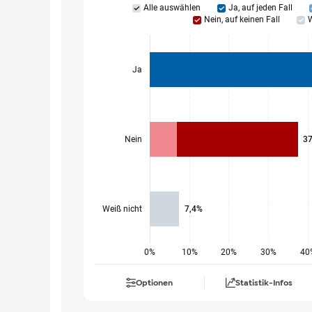
Alle auswählen
Ja, auf jeden Fall
Nein, auf keinen Fall
W
Ja
Nein
3
Weiß nicht
7,4%
0%
10%
20%
30%
40
Optionen
Statistik-Infos