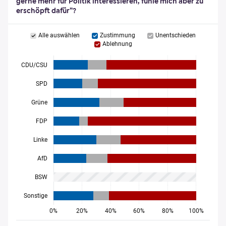
gerne mehr für Politik interessieren, fühle mich aber zu
erschöpft dafür”?
Alle auswählen
Zustimmung
Unentschieden
Ablehnung
CDU/CSU
SPD
Grüne
FDP
Linke
AfD
BSW
Sonstige
0%
20%
40%
60%
80%
100%