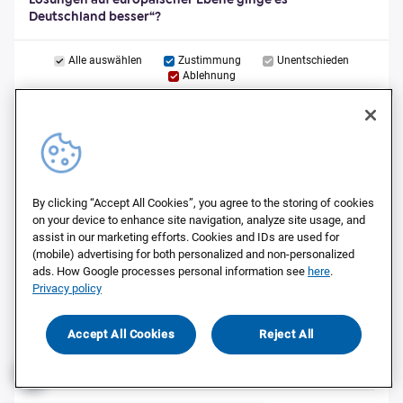
Deutschland besser“?
Alle auswählen
Zustimmung
Unentschieden
Ablehnung
CDU/CSU
SPD
Grüne
By clicking “Accept All Cookies”, you agree to the storing of cookies
FDP
on your device to enhance site navigation, analyze site usage, and
assist in our marketing efforts. Cookies and IDs are used for
Linke
(mobile) advertising for both personalized and non-personalized
ads. How Google processes personal information see
here
.
AfD
Privacy policy
BSW
Accept All Cookies
Reject All
Sonstige
0%
20%
40%
60%
80%
100%